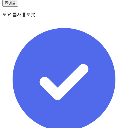
💬
댓글
모요 틈새홍보봇