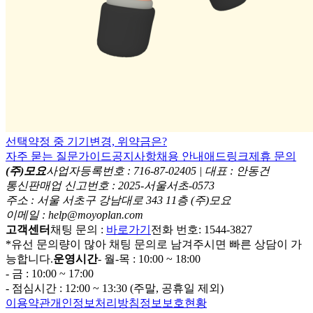
선택약정 중 기기변경, 위약금은?
자주 묻는 질문
가이드
공지사항
채용 안내
애드링크
제휴 문의
(주)모요
사업자등록번호 : 716-87-02405 | 대표 : 안동건
통신판매업 신고번호 : 2025-서울서초-0573
주소 : 서울 서초구 강남대로 343 11층 (주)모요
이메일 : help@moyoplan.com
고객센터
채팅 문의 :
바로가기
전화 번호: 1544-3827
*유선 문의량이 많아 채팅 문의로 남겨주시면 빠른 상담이 가
능합니다.
운영시간
- 월-목 : 10:00 ~ 18:00
- 금 : 10:00 ~ 17:00
- 점심시간 : 12:00 ~ 13:30 (주말, 공휴일 제외)
이용약관
개인정보처리방침
정보보호현황