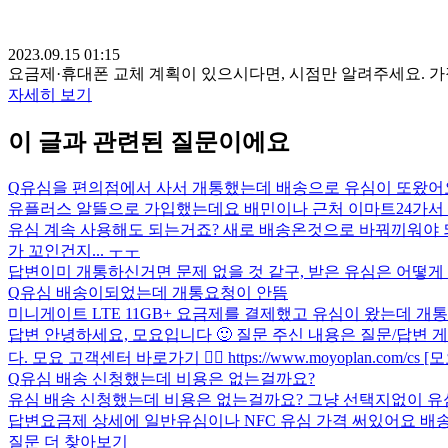
2023.09.15 01:15
요금제·휴대폰 교체 계획이 있으시다면, 시점만 알려주세요. 
자세히 보기
이 글과 관련된 질문이에요
Q
유심을 편의점에서 사서 개통했는데 배송으로 유심이 또왔어
유플러스 알뜰으로 가입했는데요 배민이나 근처 이마트24가서 유
유심 계속 사용해도 되는거죠? 새로 배송온것으로 바꿔끼워야 
가 꼬인건지... ㅜㅜ
답변
이미 개통하신거면 문제 없을 것 같구, 받은 유심은 어떻게
Q
유심 배송이되었는데 개통요청이 안뜸
미니게이트 LTE 11GB+ 요금제를 결제했고 유심이 왔는데
답변
안녕하세요, 모요입니다 🙂 질문 주신 내용은 질문/답변
다. 모요 고객센터 바로가기 👉🏻 https://www.moyoplan.com/cs 
Q
유심 배송 신청했는데 비용은 없는걸까요?
유심 배송 신청했는데 비용은 없는걸까요? 그냥 선택지없이 유
답변
요금제 상세에 일반유심이나 NFC 유심 가격 써있어요 
질문 더 찾아보기