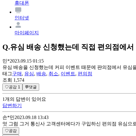
휴대폰
인터넷
마이페이지
Q.
유심 배송 신청했는데 직접 편의점에서
민*
2023.09.15 01:15
유심 배송을 신청했는데 커피 이벤트 때문에 퍈의점에서 유심
태그
구매
,
유심
,
배송
,
취소
,
이벤트
,
편의점
조회
1,574
♡
공감
1
💬
댓글
1
개
의 답변이 있어요
답변하기
손*민
2023.09.18 13:43
엇 그럼 그거 통신사 고객센터에다가 구입하신 편의점 유심으
♡
공감