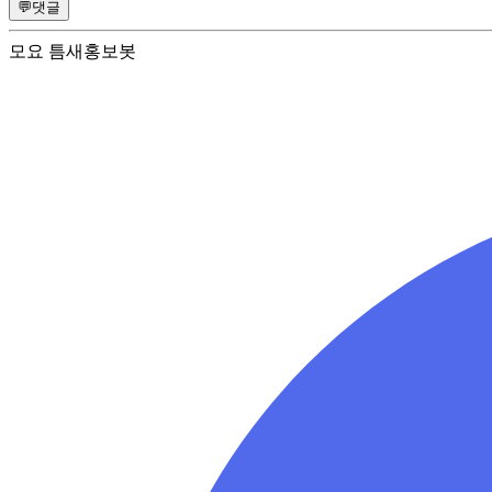
💬
댓글
모요 틈새홍보봇