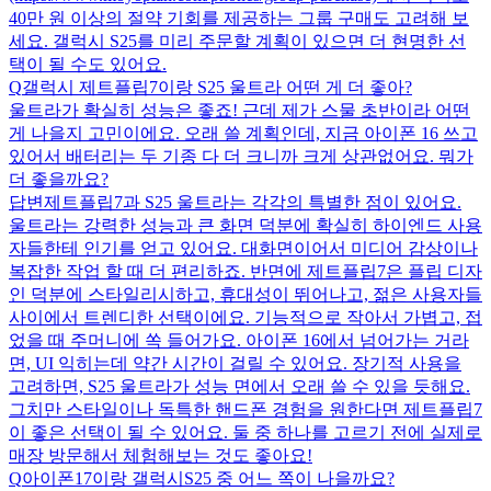
40만 원 이상의 절약 기회를 제공하는 그룹 구매도 고려해 보
세요. 갤럭시 S25를 미리 주문할 계획이 있으면 더 현명한 선
택이 될 수도 있어요.
Q
갤럭시 제트플립7이랑 S25 울트라 어떤 게 더 좋아?
울트라가 확실히 성능은 좋죠! 근데 제가 스물 초반이라 어떤
게 나을지 고민이에요. 오래 쓸 계획인데, 지금 아이폰 16 쓰고
있어서 배터리는 두 기종 다 더 크니까 크게 상관없어요. 뭐가
더 좋을까요?
답변
제트플립7과 S25 울트라는 각각의 특별한 점이 있어요.
울트라는 강력한 성능과 큰 화면 덕분에 확실히 하이엔드 사용
자들한테 인기를 얻고 있어요. 대화면이어서 미디어 감상이나
복잡한 작업 할 때 더 편리하죠. 반면에 제트플립7은 플립 디자
인 덕분에 스타일리시하고, 휴대성이 뛰어나고, 젊은 사용자들
사이에서 트렌디한 선택이에요. 기능적으로 작아서 가볍고, 접
었을 때 주머니에 쏙 들어가요. 아이폰 16에서 넘어가는 거라
면, UI 익히는데 약간 시간이 걸릴 수 있어요. 장기적 사용을
고려하면, S25 울트라가 성능 면에서 오래 쓸 수 있을 듯해요.
그치만 스타일이나 독특한 핸드폰 경험을 원한다면 제트플립7
이 좋은 선택이 될 수 있어요. 둘 중 하나를 고르기 전에 실제로
매장 방문해서 체험해보는 것도 좋아요!
Q
아이폰17이랑 갤럭시S25 중 어느 쪽이 나을까요?