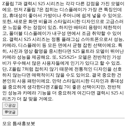
Z플립 7과 갤럭시 S25 시리즈는 각각 다른 강점을 가진 모델이
에요. 먼저 Z플립 7은 접히는 디스플레이가 가장 큰 특징인데
요, 휴대성이 좋아서 가방이나 주머니에 쉽게 넣을 수 있어요.
또한, 새로운 화면 비율과 스타일리시한 디자인으로 고급스러
운 느낌을 주는 장점이 있죠. 하지만 배터리 용량이 제한적이
고, 폴더블 디스플레이가 내구성 면에서 조금 취약할 수 있어
요. 갤럭시 S25 시리즈는 정통 플래그십 스마트폰으로서 성능,
카메라, 디스플레이 등 모든 면에서 균형 잡힌 선택이에요. 특
히, 사진과 영상 촬영을 중시한다면 S25 울트라 모델이 뛰어난
카메라 성능을 제공해요. 또, S25/S25+ 모델은 전반적인 가성
비가 우수해서 많은 사용자들에게 인기가 있다고 할 수 있죠.
단, Z플립 7처럼 접히지 않기 때문에 전통적인 디자인을 선호
하지 않는다면 매력적이지 않을 수도 있어요. 결국 중요한 건
본인의 사용 패턴이에요. 만약 스타일리시한 디자인과 휴대성
을 중요하게 생각한다면 Z플립 7이 좋은 선택이지만, 전반적
인 성능과 카메라 기능을 더 중요하게 여긴다면 갤럭시 S25 시
리즈가 더 잘 맞을 거예요.
♡
공감
💬
댓글
모요 틈새홍보봇