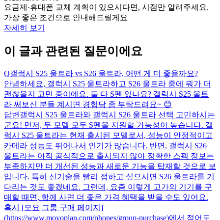
요금제·휴대폰 교체 계획이 있으시다면, 시점만 알려주세요.
가장 좋은 조건으로 안내해드릴게요
자세히 보기
이 글과 관련된 질문이에요
Q
갤럭시 S25 울트라 vs S26 울트라, 어떤 게 더 좋을까요?
안녕하세요, 갤럭시 S25 울트라하고 S26 울트라 중에 뭐가 더
괜찮을지 고민 중이에요. 둘 다 S펜 있나요? 갤럭시 S25 울트
라 써보신 분들 계시면 경험담 좀 부탁드려요~ 😊
답변
갤럭시 S25 울트라와 갤럭시 S26 울트라 선택 고민하시는
군요! 먼저, 두 모델 모두 S펜을 지원할 가능성이 높습니다. 갤
럭시 S25 울트라는 현재 출시된 모델로서, 성능이 안정적이고
카메라 성능도 뛰어나서 인기가 많습니다. 반면, 갤럭시 S26
울트라는 아직 공식적으로 출시되지 않아 정확한 스펙 정보는
부족하지만 더 개선된 성능과 새로운 기능을 탑재할 것으로 보
입니다. 특히 신기술을 빨리 접하고 싶으시면 S26 울트라를 기
다리는 것도 좋겠네요. 그런데, 요즘 이렇게 고가의 기기를 구
매할 때면, 함께 사면 더 좋은 가격 혜택을 받을 수도 있어요.
혹시 [모요 그룹 구매 페이지]
(https://www.moyoplan.com/phones/group-purchase)에서 적어도