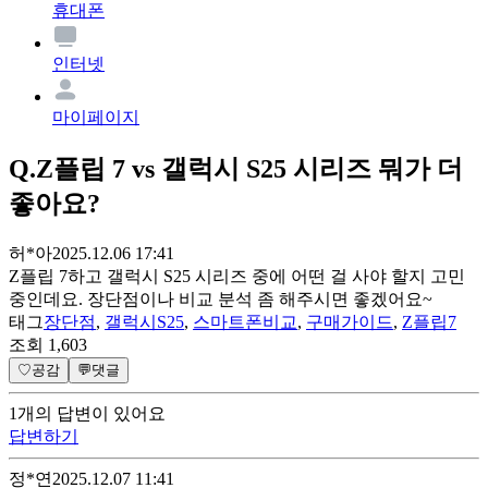
휴대폰
인터넷
마이페이지
Q.
Z플립 7 vs 갤럭시 S25 시리즈 뭐가 더
좋아요?
허*아
2025.12.06 17:41
Z플립 7하고 갤럭시 S25 시리즈 중에 어떤 걸 사야 할지 고민
중인데요. 장단점이나 비교 분석 좀 해주시면 좋겠어요~
태그
장단점
,
갤럭시S25
,
스마트폰비교
,
구매가이드
,
Z플립7
조회
1,603
♡
공감
💬
댓글
1
개
의 답변이 있어요
답변하기
정*연
2025.12.07 11:41