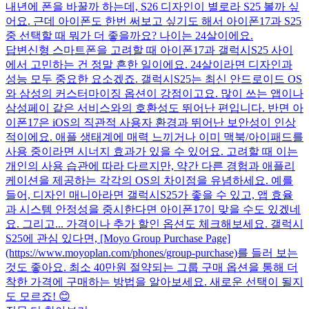
내년에 폰을 바꿀까 하는데, S26 디자인이 별로라 S25 볼까 싶
어요. 근데 아이폰도 한번 써보고 싶기도 해서 아이폰17과 S25
중 선택할 때 뭐가 더 좋을까요? 나이는 24살이에요.
답변
신형 스마트폰을 고려할 때 아이폰17과 갤럭시S25 사이
에서 고민하는 건 정말 흔한 일이에요. 24살이라면 디자인과
성능 모두 중요한 요소겠죠. 갤럭시S25는 최신 안드로이드 OS
와 삼성의 커스터마이징 옵션이 강점이고요. 많이 쓰는 앱이나
삼성페이 같은 서비스와의 호환성도 뛰어난 편입니다. 반면 아
이폰17은 iOS의 직관적 사용자 환경과 뛰어난 보안성이 인상
적이에요. 애플 생태계에 매력 느끼거나 이미 맥북/아이패드를
사용 중이라면 시너지 효과가 있을 수 있어요. 고려할 때 이는
개인의 사용 습관에 따라 다르지만, 약간 다른 경험과 애플리
케이션을 제공하는 각각의 OS의 차이점을 유념하세요. 예를
들어, 디자인 매니아라면 갤럭시S25가 좋을 수 있고, 앱 효율
과 시스템 안정성을 중시한다면 아이폰17이 맞을 수도 있겠네
요. 그리고... 가격이나 추가 할인 옵션도 체크해보세요. 갤럭시
S25에 관심 있다면, [Moyo Group Purchase Page]
(https://www.moyoplan.com/phones/group-purchase)를 들러 보는
것도 좋아요. 최소 40만원 절약되는 그룹 구매 옵션을 통해 더
착한 가격에 구매하는 방법을 알아보세요. 새로운 선택이 될지
도 모르죠! 😊