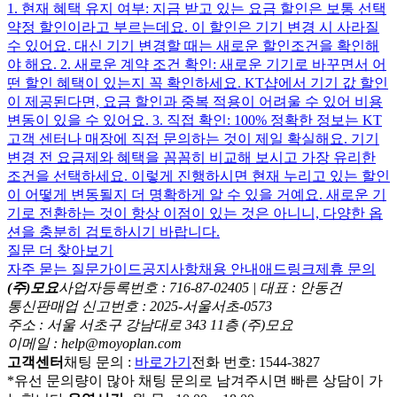
1. 현재 혜택 유지 여부: 지금 받고 있는 요금 할인은 보통 선택
약정 할인이라고 부르는데요. 이 할인은 기기 변경 시 사라질
수 있어요. 대신 기기 변경할 때는 새로운 할인조건을 확인해
야 해요. 2. 새로운 계약 조건 확인: 새로운 기기로 바꾸면서 어
떤 할인 혜택이 있는지 꼭 확인하세요. KT샵에서 기기 값 할인
이 제공된다면, 요금 할인과 중복 적용이 어려울 수 있어 비용
변동이 있을 수 있어요. 3. 직접 확인: 100% 정확한 정보는 KT
고객 센터나 매장에 직접 문의하는 것이 제일 확실해요. 기기
변경 전 요금제와 혜택을 꼼꼼히 비교해 보시고 가장 유리한
조건을 선택하세요. 이렇게 진행하시면 현재 누리고 있는 할인
이 어떻게 변동될지 더 명확하게 알 수 있을 거예요. 새로운 기
기로 전환하는 것이 항상 이점이 있는 것은 아니니, 다양한 옵
션을 충분히 검토하시기 바랍니다.
질문 더 찾아보기
자주 묻는 질문
가이드
공지사항
채용 안내
애드링크
제휴 문의
(주)모요
사업자등록번호 : 716-87-02405 | 대표 : 안동건
통신판매업 신고번호 : 2025-서울서초-0573
주소 : 서울 서초구 강남대로 343 11층 (주)모요
이메일 : help@moyoplan.com
고객센터
채팅 문의 :
바로가기
전화 번호: 1544-3827
*유선 문의량이 많아 채팅 문의로 남겨주시면 빠른 상담이 가