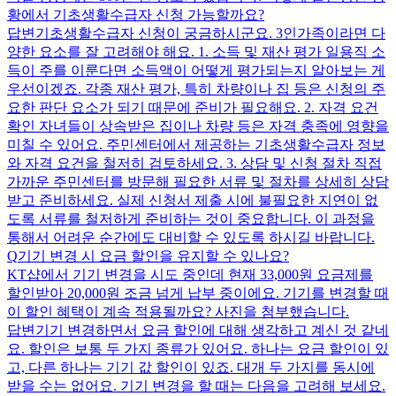
황에서 기초생활수급자 신청 가능할까요?
답변
기초생활수급자 신청이 궁금하시군요. 3인가족이라면 다
양한 요소를 잘 고려해야 해요. 1. 소득 및 재산 평가 일용직 소
득이 주를 이룬다면 소득액이 어떻게 평가되는지 알아보는 게
우선이겠죠. 각종 재산 평가, 특히 차량이나 집 등은 신청의 주
요한 판단 요소가 되기 때문에 준비가 필요해요. 2. 자격 요건
확인 자녀들이 상속받은 집이나 차량 등은 자격 충족에 영향을
미칠 수 있어요. 주민센터에서 제공하는 기초생활수급자 정보
와 자격 요건을 철저히 검토하세요. 3. 상담 및 신청 절차 직접
가까운 주민센터를 방문해 필요한 서류 및 절차를 상세히 상담
받고 준비하세요. 실제 신청서 제출 시에 불필요한 지연이 없
도록 서류를 철저하게 준비하는 것이 중요합니다. 이 과정을
통해서 어려운 순간에도 대비할 수 있도록 하시길 바랍니다.
Q
기기 변경 시 요금 할인을 유지할 수 있나요?
KT샵에서 기기 변경을 시도 중인데 현재 33,000원 요금제를
할인받아 20,000원 조금 넘게 납부 중이에요. 기기를 변경할 때
이 할인 혜택이 계속 적용될까요? 사진을 첨부했습니다.
답변
기기 변경하면서 요금 할인에 대해 생각하고 계신 것 같네
요. 할인은 보통 두 가지 종류가 있어요. 하나는 요금 할인이 있
고, 다른 하나는 기기 값 할인이 있죠. 대개 두 가지를 동시에
받을 수는 없어요. 기기 변경을 할 때는 다음을 고려해 보세요.