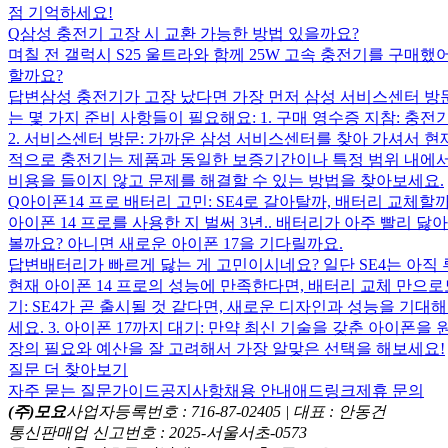
점 기억하세요!
Q
삼성 충전기 고장 시 교환 가능한 방법 있을까요?
며칠 전 갤럭시 S25 울트라와 함께 25W 고속 충전기를 구매했
할까요?
답변
삼성 충전기가 고장 났다면 가장 먼저 삼성 서비스센터 방
는 몇 가지 준비 사항들이 필요해요: 1. 구매 영수증 지참: 
2. 서비스센터 방문: 가까운 삼성 서비스센터를 찾아 가셔서 현
적으로 충전기는 제품과 동일한 보증기간이나 특정 범위 내에서
비용을 들이지 않고 문제를 해결할 수 있는 방법을 찾아보세요.
Q
아이폰14 프로 배터리 고민: SE4로 갈아탈까, 배터리 교체할까
아이폰 14 프로를 사용한 지 벌써 3년.. 배터리가 아주 빨리 
볼까요? 아니면 새로운 아이폰 17을 기다릴까요.
답변
배터리가 빠르게 닳는 게 고민이시네요? 일단 SE4는 아직 
현재 아이폰 14 프로의 성능에 만족한다면, 배터리 교체 만으로도
기: SE4가 곧 출시될 것 같다면, 새로운 디자인과 성능을 기
세요. 3. 아이폰 17까지 대기: 만약 최신 기술을 갖춘 아이폰
장의 필요와 예산을 잘 고려해서 가장 알맞은 선택을 해보세요!
질문 더 찾아보기
자주 묻는 질문
가이드
공지사항
채용 안내
애드링크
제휴 문의
(주)모요
사업자등록번호 : 716-87-02405 | 대표 : 안동건
통신판매업 신고번호 : 2025-서울서초-0573