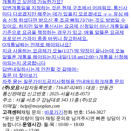
개통하고 싶은데 가능한가요?
답변
개통일을 지정하는 것은 현재 구조에서 어려워요. 통신사
마다 다르겠지만 해주는 데가 있을지 모르겠네요 ㅜㅜ 유심 배
송 신청 하셨다면 받으신 후 조금 뻐팅기(?)는 것도 방법일 수
있어요. 하지만 일부 통신사는 요금제 신청일이 아닌 개통일을
기준으로 요금을 책정하는 경우가 있고, 매월 알뜰폰 요금제
프로모션 가격이 종종 바뀌니 참고하세요.
Q
개통날짜는 언제로 해야되나요?
지금 사용하는 요금제가 오늘(1/17) 딱 약정이 끝나는데 오늘
알뜰폰 개통을 해야되는지 내일(1/18 am12:00~) 개통을 신청해
야되는지 궁굼합니다
답변
내일하시는게 안전할 것 같애여~
질문 더 찾아보기
자주 묻는 질문
가이드
공지사항
채용 안내
애드링크
제휴 문의
(주)모요
사업자등록번호 : 716-87-02405 | 대표 : 안동건
통신판매업 신고번호 : 2025-서울서초-0573
주소 : 서울 서초구 강남대로 343 11층 (주)모요
이메일 : help@moyoplan.com
고객센터
채팅 문의 :
바로가기
전화 번호: 1544-3827
*유선 문의량이 많아 채팅 문의로 남겨주시면 빠른 상담이 가
능합니다.
운영시간
- 월-목 : 10:00 ~ 18:00
- 금 : 10:00 ~ 17:00