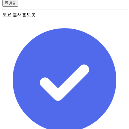
💬
댓글
모요 틈새홍보봇