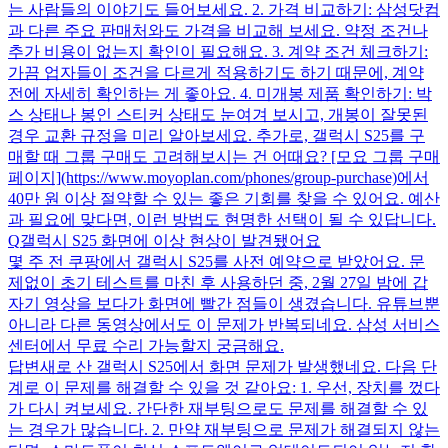
는 사람들의 이야기도 들어보세요. 2. 가격 비교하기: 삼성닷컴
과 다른 주요 판매처와도 가격을 비교해 보세요. 약정 조건나
추가 비용이 없는지 확인이 필요해요. 3. 계약 조건 체크하기:
가끔 업자들이 조건을 다르게 적용하기도 하기 때문에, 계약
전에 자세히 확인하는 게 좋아요. 4. 미개봉 제품 확인하기: 박
스 상태나 봉인 스티커 상태도 눈여겨 보시고, 개봉이 잘못된
경우 교환 규정을 미리 알아보세요. 추가로, 갤럭시 S25를 구
매할 때 그룹 구매도 고려해보시는 건 어때요? [모요 그룹 구매
페이지](https://www.moyoplan.com/phones/group-purchase)에서
40만 원 이상 절약할 수 있는 좋은 기회를 찾을 수 있어요. 예산
과 필요에 맞다면, 이런 방법도 현명한 선택이 될 수 있답니다.
Q
갤럭시 S25 화면에 이상 현상이 발견됐어요
몇 주 전 쿠팡에서 갤럭시 S25를 사전 예약으로 받았어요. 문
제없이 초기 테스트를 마친 후 사용하던 중, 2월 27일 밤에 갑
자기 영상을 보다가 화면에 빨간 점들이 생겼습니다. 유튜브뿐
아니라 다른 동영상에서도 이 문제가 반복되네요. 삼성 서비스
센터에서 무료 수리 가능할지 궁금해요.
답변
새로 산 갤럭시 S25에서 화면 문제가 발생했네요. 다음 단
계로 이 문제를 해결할 수 있을 것 같아요: 1. 우선, 장치를 껐다
가 다시 켜보세요. 간단한 재부팅으로도 문제를 해결할 수 있
는 경우가 많습니다. 2. 만약 재부팅으로 문제가 해결되지 않는