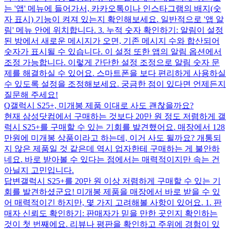
는 '앱' 메뉴에 들어가서, 카카오톡이나 인스타그램의 배지(숫
자 표시) 기능이 켜져 있는지 확인해보세요. 일반적으로 '앱 알
림' 메뉴 안에 위치합니다. 3. 누적 숫자 확인하기: 알림이 설정
된 방에서 새로운 메시지가 오면, 기존 메시지 수와 합산되어
숫자가 표시될 수 있습니다. 이 설정 또한 앱의 알림 옵션에서
조정 가능합니다. 이렇게 간단한 설정 조정으로 알림 숫자 문
제를 해결하실 수 있어요. 스마트폰을 보다 편리하게 사용하실
수 있도록 설정을 조정해보세요. 궁금한 점이 있다면 언제든지
질문해 주세요!
Q
갤럭시 S25+, 미개봉 제품 이대로 사도 괜찮을까요?
현재 삼성닷컴에서 구매하는 것보다 20만 원 정도 저렴하게 갤
럭시 S25+를 구매할 수 있는 기회를 발견했어요. 매장에서 128
만원에 미개봉 상품이라고 하는데, 이거 사도 될까요? 개통되
지 않은 제품일 것 같은데 역시 업자한테 구매하는 게 불안하
네요. 바로 받아볼 수 있다는 점에서는 매력적이지만 속는 건
아닐지 고민입니다.
답변
갤럭시 S25+를 20만 원 이상 저렴하게 구매할 수 있는 기
회를 발견하셨군요! 미개봉 제품을 매장에서 바로 받을 수 있
어 매력적이긴 하지만, 몇 가지 고려해볼 사항이 있어요. 1. 판
매자 신뢰도 확인하기: 판매자가 믿을 만한 곳인지 확인하는
것이 첫 번째에요. 리뷰나 평판을 확인하고 주위에 경험이 있