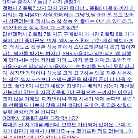
Q
지금 갤럭시 Z 플립 7 사기 괜찮아?
갤럭시 Z 플립7 살지 말지 고민 중이야... 플립8 나올 때까지 기
다리는 게 나을까? 사실 카메라는 그냥 옛날 아이폰 쓰고 있어
서 상관없는데, 엑시노스 칩 성능 안 좋다는 얘기가 있더라고.
SNS만 해도 성능 차이가 느껴질까?
답변
갤럭시 Z 플립 7을 지금 구매할지 아니면 Z 플립 8을 기다
릴지 고민 중이군요. 먼저, 엑시노스 칩에 관한 얘길 해보자면
요. 엑시노스 칩셋은 성능 면에서 스냅드래곤보다 조금 떨어진
다는 평가를 받기도 하지만, SNS 사용이나 일반적인 앱 실행
에 있어서는 성능 저하를 거의 느끼지 못할 거예요. 일반적인
사용자라면 일상적인 사용에서는 큰 차이를 느끼지 못할 겁니
다. 하지만 게임이나 성능을 크게 요구하는 앱을 자주 사용하
는 경우, 엑시노스보다 스냅드래곤을 탑재한 폰이 더 나을 수
있죠. 플립 8이 나오면 새로운 칩셋이나 배터리 성능이 개선될
가능성이 있는데, 지금 Z 플립 7이 구형으로 느껴지는 이유가
크지 않을 거예요. 디자인이나 현재 시세가 맘에 든다면 플립 7
을 선택해도 나쁘지 않을 거란 생각이 드네요. 필요와 상황에
맞춰 결정하면 될 겁니다!
Q
갤럭시 Z플립7 화면 고장 맞나요?
휴대폰 산 지 5개월 째인데, 보험도 가입되어 있어요. 근데 갑
자기 화면이 깨져서 나왔어요ㅠㅠ 떨어뜨린 적도 없는데... 이
거 수리하는데 비용 얼마나 들까요?