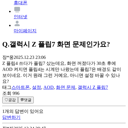
휴대폰
인터넷
마이페이지
Q.
갤럭시 Z 플립7 화면 문제인가요?
장*웅
2025.12.23 23:06
Z 플립4 쓰다가 플립7 샀는데요, 화면 꺼졌다가 30초 후에
AOD 켜지면 플립4는 시계만 나왔는데 플립7은 배경도 같이
보이네요. 이거 원래 그런 거예요, 아니면 설정 바꿀 수 있나
요?
태그
스마트폰
,
설정
,
AOD
,
화면 문제
,
갤럭시 Z 플립7
조회
996
♡
공감
💬
댓글
1
개
의 답변이 있어요
답변하기