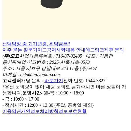
선택약정 중 기기변경, 위약금은?
자주 묻는 질문
가이드
공지사항
채용 안내
애드링크
제휴 문의
(주)모요
사업자등록번호 : 716-87-02405 | 대표 : 안동건
통신판매업 신고번호 : 2025-서울서초-0573
주소 : 서울 서초구 강남대로 343 11층 (주)모요
이메일 : help@moyoplan.com
고객센터
채팅 문의 :
바로가기
전화 번호: 1544-3827
*유선 문의량이 많아 채팅 문의로 남겨주시면 빠른 상담이 가
능합니다.
운영시간
- 월-목 : 10:00 ~ 18:00
- 금 : 10:00 ~ 17:00
- 점심시간 : 12:00 ~ 13:30 (주말, 공휴일 제외)
이용약관
개인정보처리방침
정보보호현황