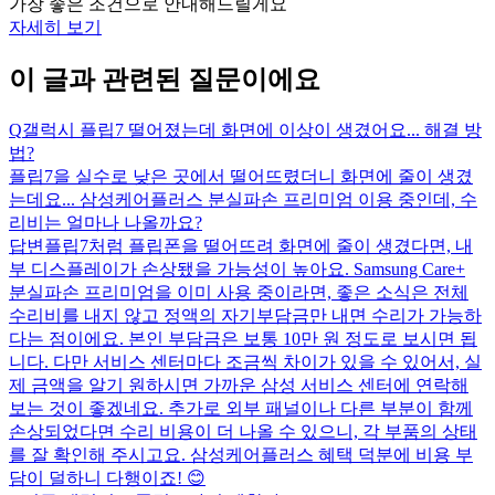
가장 좋은 조건으로 안내해드릴게요
자세히 보기
이 글과 관련된 질문이에요
Q
갤럭시 플립7 떨어졌는데 화면에 이상이 생겼어요... 해결 방
법?
플립7을 실수로 낮은 곳에서 떨어뜨렸더니 화면에 줄이 생겼
는데요... 삼성케어플러스 분실파손 프리미엄 이용 중인데, 수
리비는 얼마나 나올까요?
답변
플립7처럼 플립폰을 떨어뜨려 화면에 줄이 생겼다면, 내
부 디스플레이가 손상됐을 가능성이 높아요. Samsung Care+
분실파손 프리미엄을 이미 사용 중이라면, 좋은 소식은 전체
수리비를 내지 않고 정액의 자기부담금만 내면 수리가 가능하
다는 점이에요. 본인 부담금은 보통 10만 원 정도로 보시면 됩
니다. 다만 서비스 센터마다 조금씩 차이가 있을 수 있어서, 실
제 금액을 알기 원하시면 가까운 삼성 서비스 센터에 연락해
보는 것이 좋겠네요. 추가로 외부 패널이나 다른 부분이 함께
손상되었다면 수리 비용이 더 나올 수 있으니, 각 부품의 상태
를 잘 확인해 주시고요. 삼성케어플러스 혜택 덕분에 비용 부
담이 덜하니 다행이죠! 😊