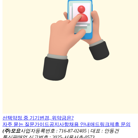
선택약정 중 기기변경, 위약금은?
자주 묻는 질문
가이드
공지사항
채용 안내
애드링크
제휴 문의
(주)모요
사업자등록번호 : 716-87-02405 | 대표 : 안동건
통신판매업 신고번호 : 2025-서울서초-0573