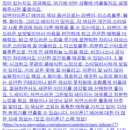
징이 있는지도 궁금해요. 여기에 어떤 상황에 어울릴지도 설명
해주시면 좋겠어요.
답변
아이폰17 에어의 색상 옵션으로는 라벤더, 미스트블루, 블
랙, 화이트, 그리고 세이지가 있어요. 각 색상은 개인의 스타일
과 사용 환경에 따라 다른 매력을 줄 수 있는데요: 1. 라벤더: 부
드러운 보랏빛이어서 마음을 편안하게 하고 은은한 매력을 더
해줘요. 밝고 부드러운 느낌을 주기에 로맨틱한 자리나 여성스
러운 스타일에 잘 어울려요. 2. 미스트블루: 차분하고 신비로운
블루톤으로, 안개 낀 새벽하늘 느낌을 줘요. 비즈니스나 공식
적인 자리에서도 신선한 포인트를 제공할 수 있답니다. 3. 블
랙: 시크하고 무광의 클래식한 느낌으로, 스타일리시하게 보일
수 있어요. 거의 모든 옷에 잘 어울리고, 지문이 잘 남지 않아
실용적이기도 해요. 4. 화이트: 청초하고 깨끗한 느낌의 화이트
는 모던한 인테리어나 밝은 색상의 옷차림에 조화롭게 어울려
요. 깔끔하면서도 세련된 이미지를 생각할 때 선택하면 좋아
요. 5. 세이지: 자연스러운 그린빛의 세이지는 여유롭고 차분한
느낌을 줘요. 캠핑이나 피크닉 같은 자연스러운 활동에 아주
잘 맞아요. 각 색상은 고유의 독특한 매력을 가지고 있어, 다양
한 분위기를 연출할 수 있습니다. 아이폰17 에어에 대한 더 많
은 상세 정보는 [모요 아이폰17 스펙 정보]
(https://www.moyoplan.com/phones/contents/n/spec-iphone17?