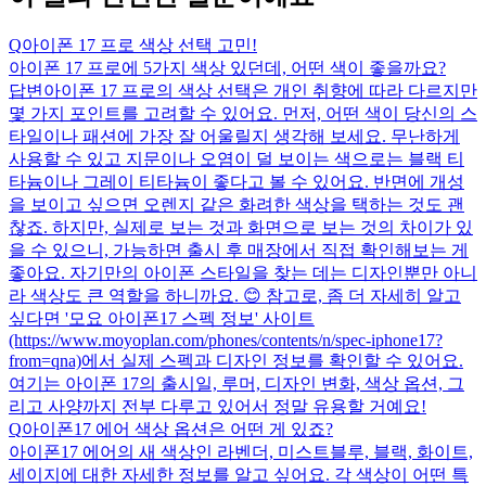
Q
아이폰 17 프로 색상 선택 고민!
아이폰 17 프로에 5가지 색상 있던데, 어떤 색이 좋을까요?
답변
아이폰 17 프로의 색상 선택은 개인 취향에 따라 다르지만
몇 가지 포인트를 고려할 수 있어요. 먼저, 어떤 색이 당신의 스
타일이나 패션에 가장 잘 어울릴지 생각해 보세요. 무난하게
사용할 수 있고 지문이나 오염이 덜 보이는 색으로는 블랙 티
타늄이나 그레이 티타늄이 좋다고 볼 수 있어요. 반면에 개성
을 보이고 싶으면 오렌지 같은 화려한 색상을 택하는 것도 괜
찮죠. 하지만, 실제로 보는 것과 화면으로 보는 것의 차이가 있
을 수 있으니, 가능하면 출시 후 매장에서 직접 확인해보는 게
좋아요. 자기만의 아이폰 스타일을 찾는 데는 디자인뿐만 아니
라 색상도 큰 역할을 하니까요. 😊 참고로, 좀 더 자세히 알고
싶다면 '모요 아이폰17 스펙 정보' 사이트
(https://www.moyoplan.com/phones/contents/n/spec-iphone17?
from=qna)에서 실제 스펙과 디자인 정보를 확인할 수 있어요.
여기는 아이폰 17의 출시일, 루머, 디자인 변화, 색상 옵션, 그
리고 사양까지 전부 다루고 있어서 정말 유용할 거예요!
Q
아이폰17 에어 색상 옵션은 어떤 게 있죠?
아이폰17 에어의 새 색상인 라벤더, 미스트블루, 블랙, 화이트,
세이지에 대한 자세한 정보를 알고 싶어요. 각 색상이 어떤 특