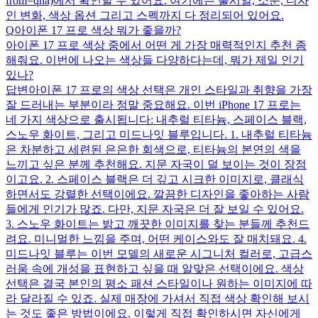
from=qna)에서 확인할 수 있어요. 여기에는 출시일, 소문, 디자
인 변화, 색상 옵션 그리고 스펙까지 다 정리되어 있어요.
Q
아이폰 17 프로 색상 뭐가 좋을까?
아이폰 17 프로 색상 중에서 어떤 게 가장 매력적인지 추천 좀
해줘요. 이번에 나오는 색상들 다양하다는데, 뭐가 제일 인기
있나?
답변
아이폰 17 프로의 색상 선택은 개인 스타일과 취향을 가장
잘 드러내는 부분이라 정말 중요해요. 이번 iPhone 17 프로는
네 가지 색상으로 출시됩니다: 내추럴 티타늄, 스페이스 블랙,
스노우 화이트, 그리고 미드나잇 블루입니다. 1. 내추럴 티타늄
은 차분하고 세련된 은은한 회색으로, 티타늄의 본연의 색을
느끼고 싶은 분께 추천해요. 지문 자국이 덜 보이는 것이 장점
이고요. 2. 스페이스 블랙은 더 깊고 시크한 이미지로, 클래식
하면서도 강렬한 선택이에요. 깔끔한 디자인을 좋아하는 사람
들에게 인기가 많죠. 다만, 지문 자국은 더 잘 보일 수 있어요.
3. 스노우 화이트는 밝고 깨끗한 이미지를 찾는 분들께 추천드
려요. 미니멀한 느낌을 주며, 어떤 케이스와도 잘 매치돼요. 4.
미드나잇 블루는 이번 모델의 새로운 시그니처 컬러로, 고급스
러움 속에 개성을 표현하고 싶을 때 알맞은 선택이에요. 색상
선택은 결국 본인의 평소 패션 스타일이나 원하는 이미지에 따
라 달라질 수 있죠. 실제 매장에 가셔서 직접 색상 확인해 보시
는 것도 좋은 방법이에요. 이렇게 직접 확인하시면 자신에게