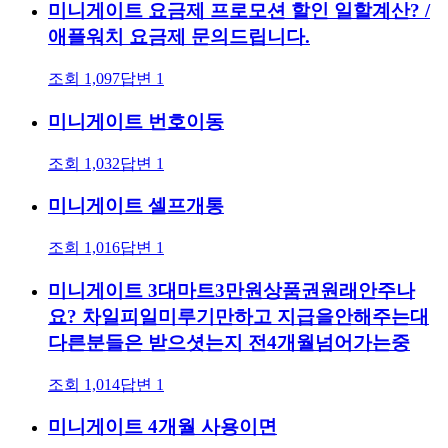
미니게이트 요금제 프로모션 할인 일할계산? /
애플워치 요금제 문의드립니다.
조회
1,097
답변
1
미니게이트 번호이동
조회
1,032
답변
1
미니게이트 셀프개통
조회
1,016
답변
1
미니게이트 3대마트3만원상품권원래안주나
요? 차일피일미루기만하고 지급을안해주는대
다른분들은 받으셧는지 전4개월넘어가는중
조회
1,014
답변
1
미니게이트 4개월 사용이면