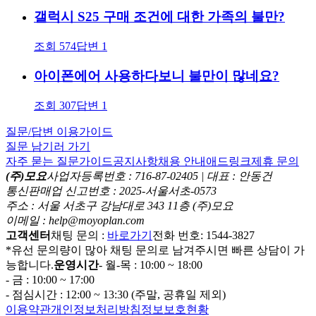
갤럭시 S25 구매 조건에 대한 가족의 불만?
조회
574
답변
1
아이폰에어 사용하다보니 불만이 많네요?
조회
307
답변
1
질문/답변 이용가이드
질문 남기러 가기
자주 묻는 질문
가이드
공지사항
채용 안내
애드링크
제휴 문의
(주)모요
사업자등록번호 : 716-87-02405 | 대표 : 안동건
통신판매업 신고번호 : 2025-서울서초-0573
주소 : 서울 서초구 강남대로 343 11층 (주)모요
이메일 : help@moyoplan.com
고객센터
채팅 문의 :
바로가기
전화 번호: 1544-3827
*유선 문의량이 많아 채팅 문의로 남겨주시면 빠른 상담이 가
능합니다.
운영시간
- 월-목 : 10:00 ~ 18:00
- 금 : 10:00 ~ 17:00
- 점심시간 : 12:00 ~ 13:30 (주말, 공휴일 제외)
이용약관
개인정보처리방침
정보보호현황