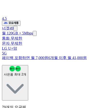
4.5
너겟49
월 120GB + 5Mbps
통화 무제한
문자 무제한
LG U+망
5G
페이백 포함하면 월 7,000원
6개월 이후 월 41,000원
사은품 최대
2
개
79
개의 요금제