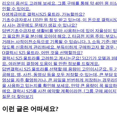
리오더 옵션도 고려해 보세요. 그룹 구매를 통해 약 40만 원 이상 절약할 수 있
인할 수 있어요.
Q
생계급여로 갤럭시S25 울트라, 가능할까요?
기초수급자로서 135만 원 정도 받고 있는데, 이 돈으로 갤럭시
서 사는 경우에도 문제가 생길 수 있나요?
답변
기초수급자로 생활비를 받아 사용하는데 있어 자율성이 있지만
고 필요한 돈을 분산해 모아야 해요. 2. 타금전 지원 주의: 부
거래는 사적이전소득으로 기록될 수 있습니다. 3. 소득 기준: 
않도록 신중하게 관리하세요. 부득이하게 구매하고자 할 경우,
Q
갤럭시 S25 울트라, 어떤 것을 선택할까요?
갤럭시 S25 울트라를 고려하고 계시는군요! 512기가 모델과 1
요. 여러분의 결정에 도움이 될 만한 정보를 드릴게요.
답변
갤럭시 S25 울트라를 선택할 때 용량이 고민이시군요. 두 
공해요. 앱, 사진, 동영상 등을 모두 저장할 수 있는데, 큰 부담 
영상을 자주 촬영하거나, 큰 파일을 빈번하게 저장하는 경우라면
을 사용하고 있는지를 확인해 보세요. 만약 큰 용량이 꼭 필요하
에요. 갤럭시 S25를 사전 예약할 계획이라면, [그룹 구매 페이지](https
질문 더 찾아보기
이런 글은 어떠세요?