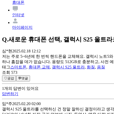
휴대폰
인터넷
마이페이지
Q.
새로운 휴대폰 선택, 갤럭시 S25 울트
심*현
2025.02.18 12:12
저는 주로 5~6년에 한 번씩 핸드폰을 교체해요. 갤럭시 노트5와
하나 흠잡을 데가 없습니다. 용량도 512GB로 충분하고, 사전
태그
스마트폰
,
휴대폰 교체
,
갤럭시 S25 울트라
,
화질
,
음질
조회
573
♡
공감
💬
댓글
1
개
의 답변이 있어요
답변하기
임*주
2025.02.20 02:00
갤럭시 S25 울트라를 선택하신 건 정말 잘하신 결정이라고 생각