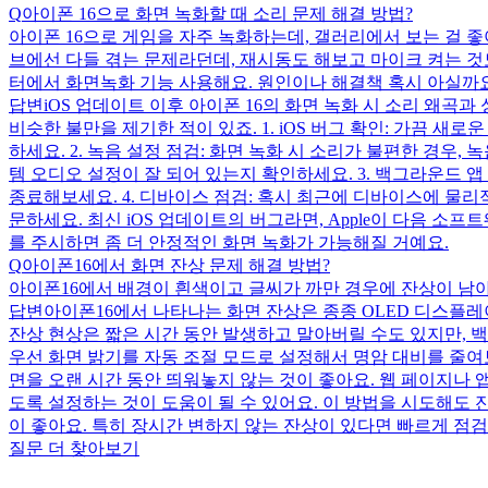
Q
아이폰 16으로 화면 녹화할 때 소리 문제 해결 방법?
아이폰 16으로 게임을 자주 녹화하는데, 갤러리에서 보는 걸 좋
브에선 다들 겪는 문제라던데, 재시동도 해보고 마이크 켜는 것도 
터에서 화면녹화 기능 사용해요. 원인이나 해결책 혹시 아실까
답변
iOS 업데이트 이후 아이폰 16의 화면 녹화 시 소리 왜곡
비슷한 불만을 제기한 적이 있죠. 1. iOS 버그 확인: 가끔 
하세요. 2. 녹음 설정 점검: 화면 녹화 시 소리가 불편한 경우,
템 오디오 설정이 잘 되어 있는지 확인하세요. 3. 백그라운드 
종료해보세요. 4. 디바이스 점검: 혹시 최근에 디바이스에 물리
문하세요. 최신 iOS 업데이트의 버그라면, Apple이 다음 
를 주시하면 좀 더 안정적인 화면 녹화가 가능해질 거예요.
Q
아이폰16에서 화면 잔상 문제 해결 방법?
아이폰16에서 배경이 흰색이고 글씨가 까만 경우에 잔상이 남아요.
답변
아이폰16에서 나타나는 화면 잔상은 종종 OLED 디스플레이
잔상 현상은 짧은 시간 동안 발생하고 말아버릴 수도 있지만, 백그
우선 화면 밝기를 자동 조절 모드로 설정해서 명암 대비를 줄여보세요.
면을 오랜 시간 동안 띄워놓지 않는 것이 좋아요. 웹 페이지나 앱
도록 설정하는 것이 도움이 될 수 있어요. 이 방법을 시도해도 
이 좋아요. 특히 장시간 변하지 않는 잔상이 있다면 빠르게 점검
질문 더 찾아보기