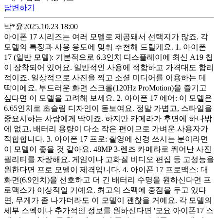
답변하기
박*윤
2025.10.23 18:00
아이폰 17 시리즈는 여러 모델로 제공돼서 선택지가 많죠. 각
모델의 특징과 사용 용도에 맞춰 추천해 드릴게요. 1. 아이폰
17 (일반 모델): 기본적으로 6.3인치 디스플레이에 최신 A19 칩
이 장착되어 있어요. 일반적인 사용에 적합하고 가격대도 합리
적이죠. 일상적으로 사진을 찍고 소셜 미디어를 이용하는 데
딱이에요. 부드러운 화면 스크롤(120Hz ProMotion)을 즐기고
싶다면 이 모델을 고려해 보세요. 2. 아이폰 17 에어: 이 모델은
6.65인치로 초슬림 디자인이 돋보여요. 정말 가볍고, 스타일을
중요시하는 사람에게 딱이죠. 하지만 카메라가 후면에 하나밖
에 없고, 배터리 용량이 다소 작은 편이므로 가벼운 사용자가
적합합니다. 3. 아이폰 17 프로: 촬영에 신경 쓰시는 분이라면
이 모델이 좋을 것 같아요. 48MP 3-렌즈 카메라로 뛰어난 사진
퀄리티를 자랑해요. 게임이나 고화질 비디오 편집 등 고성능을
원한다면 프로 모델이 제격입니다. 4. 아이폰 17 프로맥스: 대
화면(6.9인치)을 선호하고 더 긴 배터리 수명을 원하신다면 프
로맥스가 이상적일 거예요. 최고의 스펙에 중점을 두고 있다
면, 무게가 좀 나가더라도 이 모델이 괜찮을 거예요. 각 모델의
세부 스펙이나 추가적인 정보를 원하신다면 '모요 아이폰17 스