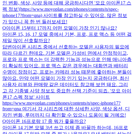
인 변화, 색상, 사양 등에 대해 궁금하시다면 '모요 아이폰17 스
펙 정보'(https://www.moyoplan.com/phones/contents/n/spec-
iphone17?from=qna) 사이트를 참고하실 수 있어요. 많은 정보
가 있으니 꼭 한 번 들러보세요!
Q
아이폰 15부터 17까지 어떤 모델이 가장 인기 많나요?
아이폰 15, 16, 17 모델 중에서 기본, 프로, 프로 맥스 등 어떤 걸
제일 많이 선호할까요?
답변
아이폰 시리즈 중에서 선호하는 모델은 사용자의 필요에
따라 다르긴 한데요. 기본 모델은 가성비 면에서 안정적이고,
프로와 프로 맥스는 더 강력한 기능과 성능으로 인해 매니아층
이 확실히 있어요. 프로 맥스 같은 경우에는 대화면과 배터리
수명이 장점이고, 프로는 카메라 성능 때문에 좋아하는 분들이
많아요. 만약 어떤 모델이 가장 인기 있는지 궁금하다면, 최신
사용자 리뷰와 판매량 같은 데이터도 참고해 보면 돼요. 그리
고 각 기종별 사양 정보도 중요한 선택 기준이 되죠. '모요 아이
폰17 스펙 정보' 사이트
https://www.moyoplan.com/phones/contents/n/spec-iphone17?
from=qna 여기서 각 시리즈에 대한 상세한 사양, 색상 옵션, 디
자인 변화, 루머까지 다 확인할 수 있으니 도움이 될 거예요!
Q
아이폰 16프로랑 17 중 뭐가 좋을까요?
아이폰 14 기본 모델 3년 쓰고 이제 좀 바꿀까 하는데, 16프로
랑 아이폰 17 일반 모델 중 뭐가 나을까요? 요새 배터리 성능이