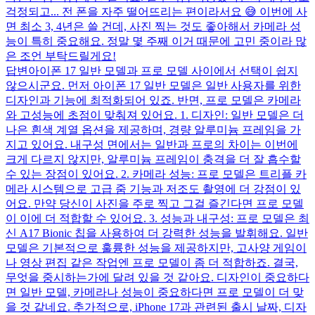
걱정되고... 전 폰을 자주 떨어뜨리는 편이라서요 😅 이번에 사
면 최소 3, 4년은 쓸 건데, 사진 찍는 것도 좋아해서 카메라 성
능이 특히 중요해요. 정말 몇 주째 이거 때문에 고민 중이라 많
은 조언 부탁드릴게요!
답변
아이폰 17 일반 모델과 프로 모델 사이에서 선택이 쉽지
않으시군요. 먼저 아이폰 17 일반 모델은 일반 사용자를 위한
디자인과 기능에 최적화되어 있죠. 반면, 프로 모델은 카메라
와 고성능에 초점이 맞춰져 있어요. 1. 디자인: 일반 모델은 더
나은 흰색 계열 옵션을 제공하며, 경량 알루미늄 프레임을 가
지고 있어요. 내구성 면에서는 일반과 프로의 차이는 이번에
크게 다르지 않지만, 알루미늄 프레임이 충격을 더 잘 흡수할
수 있는 장점이 있어요. 2. 카메라 성능: 프로 모델은 트리플 카
메라 시스템으로 고급 줌 기능과 저조도 촬영에 더 강점이 있
어요. 만약 당신이 사진을 주로 찍고 그걸 즐긴다면 프로 모델
이 이에 더 적합할 수 있어요. 3. 성능과 내구성: 프로 모델은 최
신 A17 Bionic 칩을 사용하여 더 강력한 성능을 발휘해요. 일반
모델은 기본적으로 훌륭한 성능을 제공하지만, 고사양 게임이
나 영상 편집 같은 작업엔 프로 모델이 좀 더 적합하죠. 결국,
무엇을 중시하는가에 달려 있을 것 같아요. 디자인이 중요하다
면 일반 모델, 카메라나 성능이 중요하다면 프로 모델이 더 맞
을 것 같네요. 추가적으로, iPhone 17과 관련된 출시 날짜, 디자