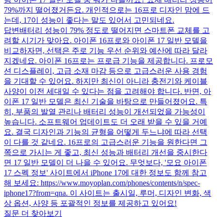
79%까지 떨어졌거든요. 개인적으로는 16프로 디자인 맘에 드
는데, 17이 성능이 좋다는 말도 있어서 고민되네요.
답변
배터리 성능이 79% 정도로 떨어지면 스마트폰 교체를 고
려할 시기가 맞아요. 아이폰 16프로와 아이폰 17 일반 모델을
비교하자면, 선택은 주로 기능 우선 순위와 예산에 따라 달라
지겠네요. 아이폰 16프로는 프로급 기능을 제공합니다. 프로모
션 디스플레이, 고급 소재 마감 등으로 고급스러운 사용 경험
을 기대할 수 있어요. 하지만 최신이 아니라 충전기와 케이블
사양이 이전 세대일 수 있다는 점을 고려해야 합니다. 반면, 아
이폰 17 일반 모델은 최신 기술을 바탕으로 만들어졌어요. 특
히, 부품의 발열 관리나 배터리 성능이 개선되었을 가능성이
높습니다. 소프트웨어 업데이트도 더 오래 받을 수 있을 거예
요. 결국 디자인과 기능의 균형을 어떻게 두느냐에 따라 선택
이 다를 것 같네요. 16프로의 고급스러운 기능을 원한다면 그
쪽으로 가시는 게 좋고, 최신 성능과 배터리 개선을 중시한다
면 17 일반 모델이 더 나을 수 있어요. 무엇보다, '모요 아이폰
17 스펙 정보' 사이트에서 iPhone 17에 대한 정보도 함께 참고
해 보세요: https://www.moyoplan.com/phones/contents/n/spec-
iphone17?from=qna. 이 사이트는 출시일, 루머, 디자인 변화, 색
상 옵션, 사양 등 포괄적인 정보를 제공하고 있어요!
질문 더 찾아보기