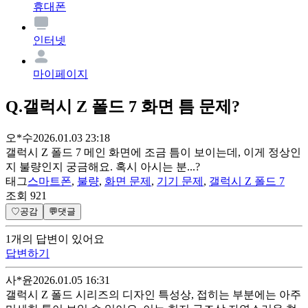
휴대폰
인터넷
마이페이지
Q.
갤럭시 Z 폴드 7 화면 틈 문제?
오*수
2026.01.03 23:18
갤럭시 Z 폴드 7 메인 화면에 조금 틈이 보이는데, 이게 정상인
지 불량인지 궁금해요. 혹시 아시는 분...?
태그
스마트폰
,
불량
,
화면 문제
,
기기 문제
,
갤럭시 Z 폴드 7
조회
921
♡
공감
💬
댓글
1
개
의 답변이 있어요
답변하기
사*윤
2026.01.05 16:31
갤럭시 Z 폴드 시리즈의 디자인 특성상, 접히는 부분에는 아주