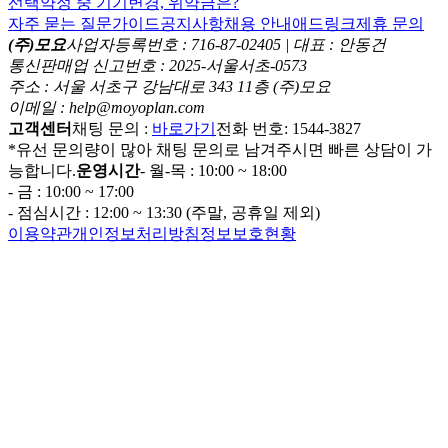
선택약정 중 기기변경, 위약금은?
자주 묻는 질문
가이드
공지사항
채용 안내
애드링크
제휴 문의
(주)모요
사업자등록번호 : 716-87-02405 | 대표 : 안동건
통신판매업 신고번호 : 2025-서울서초-0573
주소 : 서울 서초구 강남대로 343 11층 (주)모요
이메일 : help@moyoplan.com
고객센터
채팅 문의 :
바로가기
전화 번호: 1544-3827
*유선 문의량이 많아 채팅 문의로 남겨주시면 빠른 상담이 가
능합니다.
운영시간
- 월-목 : 10:00 ~ 18:00
- 금 : 10:00 ~ 17:00
- 점심시간 : 12:00 ~ 13:30 (주말, 공휴일 제외)
이용약관
개인정보처리방침
정보보호현황