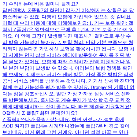
거 수리하는데 비용 얼마나 들까요?
답변
갤럭시 Z플립7의 화면이 갑자기 이상해지는 상황은 꽤 당
황스러울 수 있죠. 다행히 보험에 가입되어 있으신 것 같네요.
이럴 때 수리 비용에 대해 이해해보면요: 1. 기본 보증 확인: 갤
럭시 Z플립7은 일반적으로 구매 후 1년의 기본 보증 기간이 있
어요. 이 안에 고장이 발생했다면 제조사의 결함으로 무상 수
리 받을 가능성이 높아요. 2. 보험 처리: 만약 기본 보증으로 처
리되지 않는다면 가입하신 보험을 활용하시면 됩니다. 보험 처
리 시에는 먼저 삼성 서비스 센터에 방문하여 문제를 진단 받
을 필요가 있어요. 보험에 따라 수리비가 전액 지원되거나 일
부 본인 부담이 발생할 수 있으니, 여러분의 보험 정책을 확인
해 보세요. 3. 제조사 서비스 센터 방문: 가장 좋은 방법은 삼성
공식 서비스 센터를 방문하는 것입니다. 거기서 상세한 진단과
함께 수리 가능성을 평가 받을 수 있어요. Dropped된 기록이 없
다는 점을 강조하십시오. 일단 가장 가까운 삼성 서비스 센터
를 방문해보세요. 혹시라도 계속 문제가 발생할 경우 교환 정
책에 대해 대비하는 것이 좋습니다. 빠른 해결을 기원할게요!
Q
갤럭시 Z 플립7 화면 문제인가요?
Z 플립4 쓰다가 플립7 샀는데요, 화면 꺼졌다가 30초 후에
AOD 켜지면 플립4는 시계만 나왔는데 플립7은 배경도 같이
보이네요. 이거 원래 그런 거예요, 아니면 설정 바꿀 수 있나