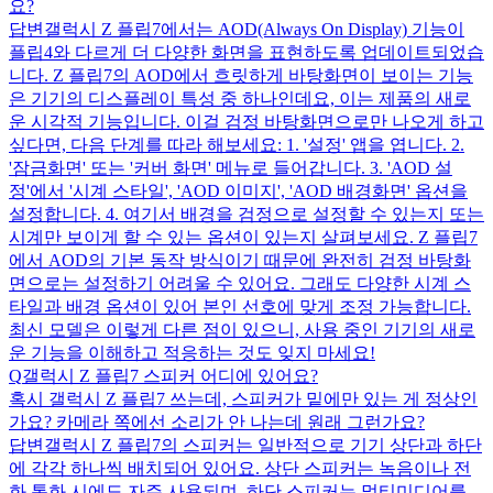
요?
답변
갤럭시 Z 플립7에서는 AOD(Always On Display) 기능이
플립4와 다르게 더 다양한 화면을 표현하도록 업데이트되었습
니다. Z 플립7의 AOD에서 흐릿하게 바탕화면이 보이는 기능
은 기기의 디스플레이 특성 중 하나인데요, 이는 제품의 새로
운 시각적 기능입니다. 이걸 검정 바탕화면으로만 나오게 하고
싶다면, 다음 단계를 따라 해보세요: 1. '설정' 앱을 엽니다. 2.
'잠금화면' 또는 '커버 화면' 메뉴로 들어갑니다. 3. 'AOD 설
정'에서 '시계 스타일', 'AOD 이미지', 'AOD 배경화면' 옵션을
설정합니다. 4. 여기서 배경을 검정으로 설정할 수 있는지 또는
시계만 보이게 할 수 있는 옵션이 있는지 살펴보세요. Z 플립7
에서 AOD의 기본 동작 방식이기 때문에 완전히 검정 바탕화
면으로는 설정하기 어려울 수 있어요. 그래도 다양한 시계 스
타일과 배경 옵션이 있어 본인 선호에 맞게 조정 가능합니다.
최신 모델은 이렇게 다른 점이 있으니, 사용 중인 기기의 새로
운 기능을 이해하고 적응하는 것도 잊지 마세요!
Q
갤럭시 Z 플립7 스피커 어디에 있어요?
혹시 갤럭시 Z 플립7 쓰는데, 스피커가 밑에만 있는 게 정상인
가요? 카메라 쪽에선 소리가 안 나는데 원래 그런가요?
답변
갤럭시 Z 플립7의 스피커는 일반적으로 기기 상단과 하단
에 각각 하나씩 배치되어 있어요. 상단 스피커는 녹음이나 전
화 통화 시에도 자주 사용되며, 하단 스피커는 멀티미디어를