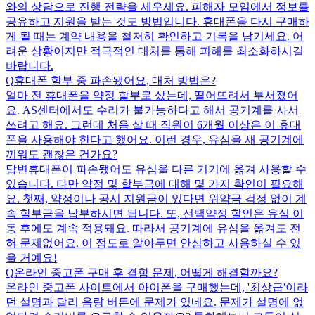
와의 상담으로 진행 전략을 세우세요. 피해자 모임에서 정보를
공유하고 지원을 받는 것도 방법입니다. 휴대폰을 다시 구매하
게 될 때는 계약 내용을 철저히 확인하고 기록을 남기세요. 어
려운 상황이지만 적극적인 대처를 통해 피해를 최소화하시길
바랍니다.
Q
휴대폰 할부 중 파손됐어요, 대처 방법은?
얼마 전 휴대폰을 약정 할부로 샀는데, 떨어뜨려서 부서졌어
요. AS센터에서도 수리가 불가능하다고 해서 공기계를 사서
쓰려고 해요. 그런데 처음 살 때 직원이 6개월 이상은 이 휴대
폰을 사용해야 한다고 했어요. 이런 경우, 유심을 새 공기계에
끼워도 괜찮은 건가요?
답변
휴대폰이 파손됐어도 유심을 다른 기기에 옮겨 사용할 수
있습니다. 다만 약정 및 할부금에 대해 몇 가지 확인이 필요해
요. 첫째, 약정이나 공시 지원금이 있다면 위약금 걱정 없이 계
속 할부금을 납부하시면 됩니다. 또, 선택약정 할인은 유심 이
동 후에도 계속 적용돼요. 따라서 공기계에 유심을 옮겨도 전
혀 문제없어요. 이 정도로 알아두면 안심하고 사용하실 수 있
을 거예요!
Q
온라인 중고폰 구매 후 결함 문제, 어떻게 해결할까요?
온라인 중고폰 사이트에서 아이폰을 구매했는데, '최상급'이라
던 설명과 달리 음량 버튼에 문제가 있네요. 문제가 설명에 없