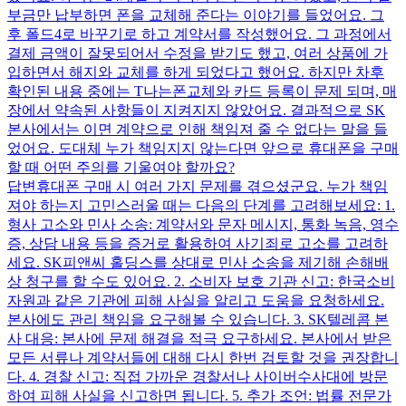
부금만 납부하면 폰을 교체해 준다는 이야기를 들었어요. 그
후 폴드4로 바꾸기로 하고 계약서를 작성했어요. 그 과정에서
결제 금액이 잘못되어서 수정을 받기도 했고, 여러 상품에 가
입하면서 해지와 교체를 하게 되었다고 했어요. 하지만 차후
확인된 내용 중에는 T나는폰교체와 카드 등록이 문제 되며, 매
장에서 약속된 사항들이 지켜지지 않았어요. 결과적으로 SK
본사에서는 이면 계약으로 인해 책임져 줄 수 없다는 말을 들
었어요. 도대체 누가 책임지지 않는다면 앞으로 휴대폰을 구매
할 때 어떤 주의를 기울여야 할까요?
답변
휴대폰 구매 시 여러 가지 문제를 겪으셨군요. 누가 책임
져야 하는지 고민스러울 때는 다음의 단계를 고려해보세요: 1.
형사 고소와 민사 소송: 계약서와 문자 메시지, 통화 녹음, 영수
증, 상담 내용 등을 증거로 활용하여 사기죄로 고소를 고려하
세요. SK피앤씨 홀딩스를 상대로 민사 소송을 제기해 손해배
상 청구를 할 수도 있어요. 2. 소비자 보호 기관 신고: 한국소비
자원과 같은 기관에 피해 사실을 알리고 도움을 요청하세요.
본사에도 관리 책임을 요구해볼 수 있습니다. 3. SK텔레콤 본
사 대응: 본사에 문제 해결을 적극 요구하세요. 본사에서 받은
모든 서류나 계약서들에 대해 다시 한번 검토할 것을 권장합니
다. 4. 경찰 신고: 직접 가까운 경찰서나 사이버수사대에 방문
하여 피해 사실을 신고하면 됩니다. 5. 추가 조언: 법률 전문가