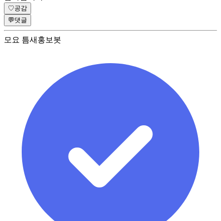
♡
공감
💬
댓글
모요 틈새홍보봇