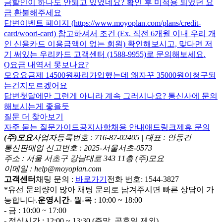
금할인이 하나도 안되고 있었네요? 확인 후 미적용 되었던 요
금 환불해주세요
답변
이벤트 페이지 (https://www.moyoplan.com/plans/credit-
card/woori-card) 참고하셔서 조건 (Ex. 직전 6개월 이내 우리 개
인 신용카드 이용금액이 없는 회원) 확인해보시고, 맞다면 저
기 써있는 우리카드 고객센터 (1588-9955)로 문의해보세요.
Q
요금 내역서 못보나요?
모요요금제 14500원짜리가입했는데 왜자꾸 35000원이청구되
는건지모르겠어요
답변
첫달에만 그런게 아니라 계속 그러시나요? 통신사에 문의
해보시는게 좋을듯
질문 더 찾아보기
자주 묻는 질문
가이드
공지사항
채용 안내
애드링크
제휴 문의
(주)모요
사업자등록번호 : 716-87-02405 | 대표 : 안동건
통신판매업 신고번호 : 2025-서울서초-0573
주소 : 서울 서초구 강남대로 343 11층 (주)모요
이메일 : help@moyoplan.com
고객센터
채팅 문의 :
바로가기
전화 번호: 1544-3827
*유선 문의량이 많아 채팅 문의로 남겨주시면 빠른 상담이 가
능합니다.
운영시간
- 월-목 : 10:00 ~ 18:00
- 금 : 10:00 ~ 17:00
- 점심시간 : 12:00 ~ 13:30 (주말, 공휴일 제외)