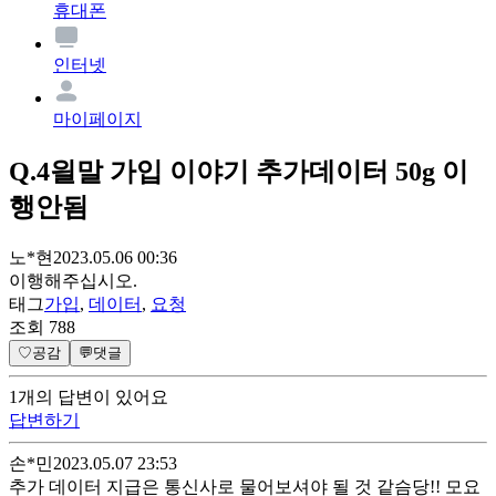
휴대폰
인터넷
마이페이지
Q.
4읠말 가입 이야기 추가데이터 50g 이
행안됨
노*현
2023.05.06 00:36
이행해주십시오.
태그
가입
,
데이터
,
요청
조회
788
♡
공감
💬
댓글
1
개
의 답변이 있어요
답변하기
손*민
2023.05.07 23:53
추가 데이터 지급은 통신사로 물어보셔야 될 것 같슴당!! 모요