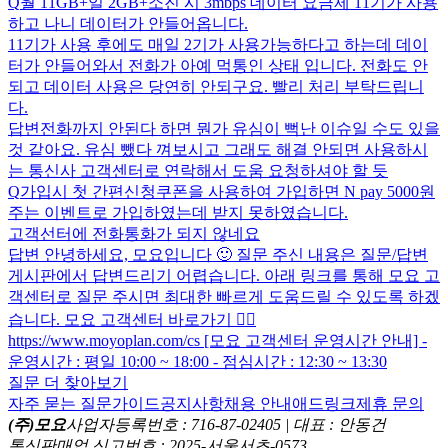
Q
월 11GB+일 2GB+소진 시 3mbps 데이터 요금제 11기가 사용
하고 나니 데이터가 안들어옵니다.
11기가 사용 후에도 매일 2기가 사용가능하다고 하는데 데이
터가 안들어와서 전화가 아예 먹통인 상태 입니다. 전화도 안
되고 데이터 사용은 당연히 안되구요. 빨리 처리 부탁드립니
다.
답변
전화까지 안된다 하면 뭔가 유심이 뻑난 이슈일 수도 있을
것 같아요. 유심 뺐다 껴보시고 그래도 해결 안되면 사용하시
는 통신사 고객센터로 연락해서 도움 요청하셔야 할 듯
Q
가입시 첫 간편신청쿠폰을 사용하여 가입하면 N pay 5000원
주는 이벤트로 가입하였는데 받지 못하였습니다.
고객선터에 전화통화가 되지 않네요
답변
안녕하세요, 모요입니다 🙂 질문 주신 내용은 질문/답변
게시판에서 답변드리기 어렵습니다. 아래 링크를 통해 모요 고
객센터로 질문 주시면 최대한 빠르게 도움드릴 수 있도록 하겠
습니다. 모요 고객센터 바로가기 👉🏻
https://www.moyoplan.com/cs [모요 고객센터 운영시간 안내] -
운영시간 : 평일 10:00 ~ 18:00 - 점심시간 : 12:30 ~ 13:30
질문 더 찾아보기
자주 묻는 질문
가이드
공지사항
채용 안내
애드링크
제휴 문의
(주)모요
사업자등록번호 : 716-87-02405 | 대표 : 안동건
통신판매업 신고번호 : 2025-서울서초-0573