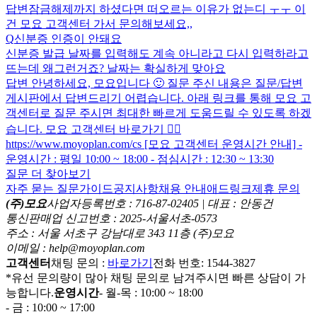
답변
잠금해제까지 하셨다면 떠오르는 이유가 없는디 ㅜㅜ 이
건 모요 고객센터 가서 문의해보세요,,
Q
신분증 인증이 안돼요
신분증 발급 날짜를 입력해도 계속 아니라고 다시 입력하라고
뜨는데 왜그런거죠? 날짜는 확실하게 맞아요
답변
안녕하세요, 모요입니다 🙂 질문 주신 내용은 질문/답변
게시판에서 답변드리기 어렵습니다. 아래 링크를 통해 모요 고
객센터로 질문 주시면 최대한 빠르게 도움드릴 수 있도록 하겠
습니다. 모요 고객센터 바로가기 👉🏻
https://www.moyoplan.com/cs [모요 고객센터 운영시간 안내] -
운영시간 : 평일 10:00 ~ 18:00 - 점심시간 : 12:30 ~ 13:30
질문 더 찾아보기
자주 묻는 질문
가이드
공지사항
채용 안내
애드링크
제휴 문의
(주)모요
사업자등록번호 : 716-87-02405 | 대표 : 안동건
통신판매업 신고번호 : 2025-서울서초-0573
주소 : 서울 서초구 강남대로 343 11층 (주)모요
이메일 : help@moyoplan.com
고객센터
채팅 문의 :
바로가기
전화 번호: 1544-3827
*유선 문의량이 많아 채팅 문의로 남겨주시면 빠른 상담이 가
능합니다.
운영시간
- 월-목 : 10:00 ~ 18:00
- 금 : 10:00 ~ 17:00