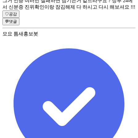
그거 인증 여러번 실패하면 잠기는거 같드라구요 ? 정부 24에
서 신분증 진위확인이랑 잠김해제 다 하시고 다시 해보셔요 !!!
♡
공감
💬
댓글
모요 틈새홍보봇