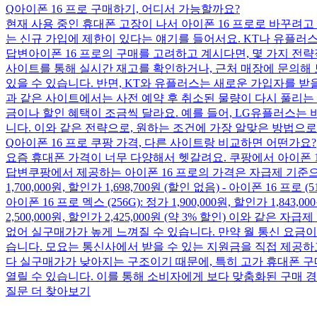
Q
아이폰 16 프로 구매하기, 어디서 가능할까요?
현재 사용 중인 휴대폰 고장이 나서 아이폰 16 프로로 바꾸려고
는 신규 가입에 제한이 있다는 얘기를 들어서요. KT나 유플러
답변
아이폰 16 프로의 구매를 고려하고 계시다면, 몇 가지 전략적
사이트를 통해 실시간 재고를 확인하거나, 근처 매장에 문의해 보
있을 수 있습니다. 반면, KT와 유플러스는 새로운 가입자를 받
과 같은 사이트에서는 사전 예약 후 취소된 물량이 다시 풀리는 
금이나 할인 혜택이 조금씩 달라요. 예를 들어, LG유플러스는
니다. 이와 같은 전략으로, 원하는 조건에 가장 알맞은 방법으로
Q
아이폰 16 프로 쿠팡 가격, 다른 사이트랑 비교하면 어떤가요?
요즘 휴대폰 가격이 너무 다양해서 헷갈려요. 쿠팡에서 아이폰 
답변
쿠팡에서 제공하는 아이폰 16 프로의 가격은 자급제 기준으로 다음과 같습
1,700,000원, 할인가 1,698,700원 (할인 없음) - 아이폰 16 프로 (51
아이폰 16 프로 멕스 (256G): 정가 1,900,000원, 할인가 1,843,00
2,500,000원, 할인가 2,425,000원 (약 3% 할인) 이와
없어 실구매가가 높게 느껴질 수 있습니다. 만약 월 통신 요금이 
습니다. 모요는 통신사에서 받을 수 있는 지원금을 직접 제공하고
다 실구매가가 낮아지는 구조이기 때문에, 특히 고가 휴대폰 구
열릴 수 있습니다. 이를 통해 소비자에게 보다 맞춤화된 구매 경
질문 더 찾아보기