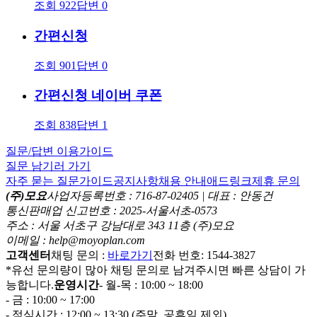
조회
922
답변
0
간편신청
조회
901
답변
0
간편신청 네이버 쿠폰
조회
838
답변
1
질문/답변 이용가이드
질문 남기러 가기
자주 묻는 질문
가이드
공지사항
채용 안내
애드링크
제휴 문의
(주)모요
사업자등록번호 : 716-87-02405 | 대표 : 안동건
통신판매업 신고번호 : 2025-서울서초-0573
주소 : 서울 서초구 강남대로 343 11층 (주)모요
이메일 : help@moyoplan.com
고객센터
채팅 문의 :
바로가기
전화 번호: 1544-3827
*유선 문의량이 많아 채팅 문의로 남겨주시면 빠른 상담이 가
능합니다.
운영시간
- 월-목 : 10:00 ~ 18:00
- 금 : 10:00 ~ 17:00
- 점심시간 : 12:00 ~ 13:30 (주말, 공휴일 제외)